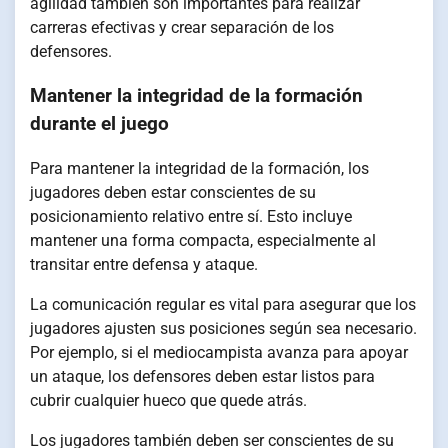
agilidad también son importantes para realizar
carreras efectivas y crear separación de los
defensores.
Mantener la integridad de la formación
durante el juego
Para mantener la integridad de la formación, los
jugadores deben estar conscientes de su
posicionamiento relativo entre sí. Esto incluye
mantener una forma compacta, especialmente al
transitar entre defensa y ataque.
La comunicación regular es vital para asegurar que los
jugadores ajusten sus posiciones según sea necesario.
Por ejemplo, si el mediocampista avanza para apoyar
un ataque, los defensores deben estar listos para
cubrir cualquier hueco que quede atrás.
Los jugadores también deben ser conscientes de su