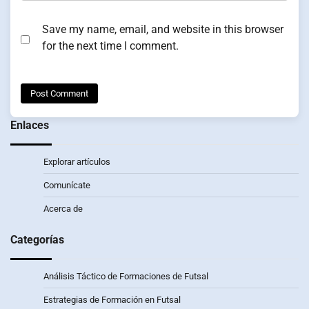
Save my name, email, and website in this browser
for the next time I comment.
Enlaces
Explorar artículos
Comunícate
Acerca de
Categorías
Análisis Táctico de Formaciones de Futsal
Estrategias de Formación en Futsal