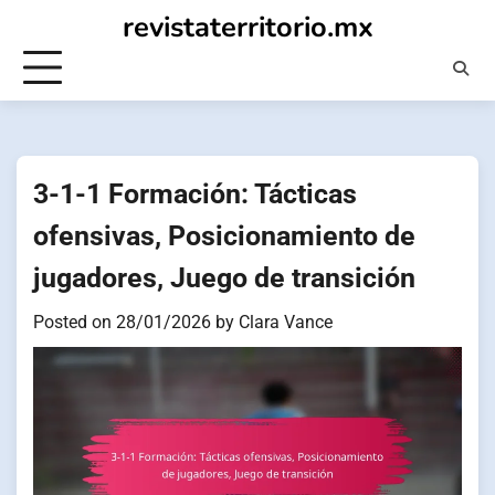
Skip
revistaterritorio.mx
to
content
3-1-1 Formación: Tácticas
ofensivas, Posicionamiento de
jugadores, Juego de transición
Posted on
28/01/2026
by
Clara Vance