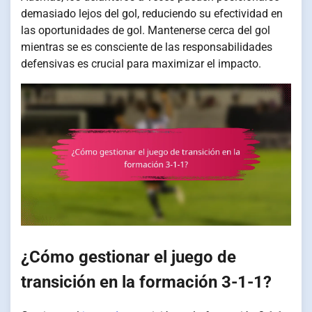
demasiado lejos del gol, reduciendo su efectividad en
las oportunidades de gol. Mantenerse cerca del gol
mientras se es consciente de las responsabilidades
defensivas es crucial para maximizar el impacto.
¿Cómo gestionar el juego de
transición en la formación 3-1-1?