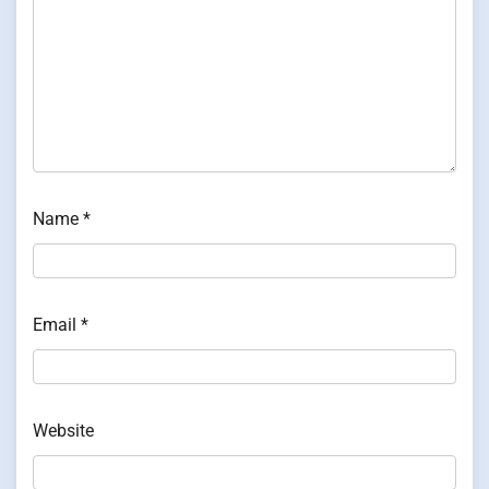
Name
*
Email
*
Website