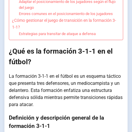
Adaptar el posicionamiento de los jugadores según el flujo
del juego
Errores comunes en el posicionamiento de los jugadores
¿Cómo gestionar el juego de transición en la formación 3-
1-1?
Estrategias para transitar de ataque a defensa
¿Qué es la formación 3-1-1 en el
fútbol?
La formación 3-1-1 en el fútbol es un esquema táctico
que presenta tres defensores, un mediocampista y un
delantero. Esta formación enfatiza una estructura
defensiva sólida mientras permite transiciones rápidas
para atacar.
Definición y descripción general de la
formación 3-1-1