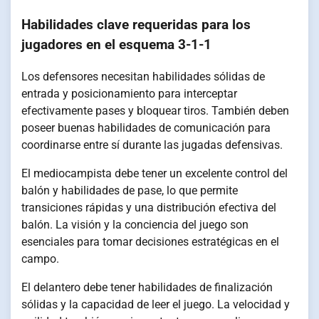
Habilidades clave requeridas para los
jugadores en el esquema 3-1-1
Los defensores necesitan habilidades sólidas de
entrada y posicionamiento para interceptar
efectivamente pases y bloquear tiros. También deben
poseer buenas habilidades de comunicación para
coordinarse entre sí durante las jugadas defensivas.
El mediocampista debe tener un excelente control del
balón y habilidades de pase, lo que permite
transiciones rápidas y una distribución efectiva del
balón. La visión y la conciencia del juego son
esenciales para tomar decisiones estratégicas en el
campo.
El delantero debe tener habilidades de finalización
sólidas y la capacidad de leer el juego. La velocidad y