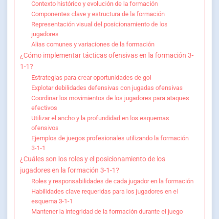
Contexto histórico y evolución de la formación
Componentes clave y estructura de la formación
Representación visual del posicionamiento de los
jugadores
Alias comunes y variaciones de la formación
¿Cómo implementar tácticas ofensivas en la formación 3-
1-1?
Estrategias para crear oportunidades de gol
Explotar debilidades defensivas con jugadas ofensivas
Coordinar los movimientos de los jugadores para ataques
efectivos
Utilizar el ancho y la profundidad en los esquemas
ofensivos
Ejemplos de juegos profesionales utilizando la formación
3-1-1
¿Cuáles son los roles y el posicionamiento de los
jugadores en la formación 3-1-1?
Roles y responsabilidades de cada jugador en la formación
Habilidades clave requeridas para los jugadores en el
esquema 3-1-1
Mantener la integridad de la formación durante el juego