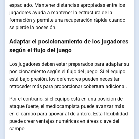
espaciado. Mantener distancias apropiadas entre los
jugadores ayuda a mantener la estructura de la
formación y permite una recuperación rápida cuando
se pierde la posesión.
Adaptar el posicionamiento de los jugadores
según el flujo del juego
Los jugadores deben estar preparados para adaptar su
posicionamiento según el flujo del juego. Si el equipo
está bajo presión, los defensores pueden necesitar
retroceder más para proporcionar cobertura adicional.
Por el contrario, si el equipo está en una posición de
ataque fuerte, el mediocampista puede avanzar más
en el campo para apoyar al delantero. Esta flexibilidad
puede crear ventajas numéricas en áreas clave del
campo.