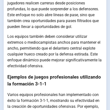
jugadores realicen carreras desde posiciones
profundas, lo que puede sorprender a los defensores.
Este enfoque no solo abre líneas de pase, sino que
también crea oportunidades para pases filtrados que
pueden llevar a oportunidades de gol.
Los equipos también deben considerar utilizar
extremos o mediocampistas anchos para mantener el
ancho, permitiendo que el delantero central explote
cualquier hueco creado por la defensa estirada. Este
enfoque dinámico puede mejorar significativamente la
efectividad ofensiva.
Ejemplos de juegos profesionales utilizando
la formación 3-1-1
Varios equipos profesionales han implementado con
éxito la formación 3-1-1, mostrando su efectividad en
la creación de oportunidades ofensivas. Por ejemplo,