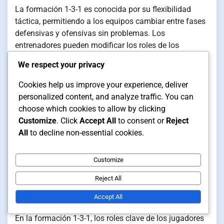
La formación 1-3-1 es conocida por su flexibilidad
táctica, permitiendo a los equipos cambiar entre fases
defensivas y ofensivas sin problemas. Los
entrenadores pueden modificar los roles de los
jugadores según las fortalezas y debilidades del
We respect your privacy
oponente, convirtiéndola en una herramienta valiosa
en la preparación para los partidos.
Cookies help us improve your experience, deliver
personalized content, and analyze traffic. You can
Por ejemplo, un equipo puede optar por desplegar un
choose which cookies to allow by clicking
mediocampista defensivo más fuerte en el rol central
Customize
. Click
Accept All
to consent or
Reject
cuando se enfrenta a un lado con un fuerte ataque,
All
to decline non-essential cookies.
mientras que elige a un jugador más creativo contra
oponentes más débiles. Esta adaptabilidad puede
Customize
influir significativamente en los resultados de los
partidos.
Reject All
Roles clave de los jugadores
Accept All
En la formación 1-3-1, los roles clave de los jugadores