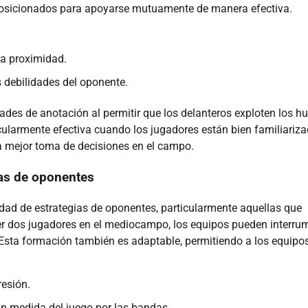
posicionados para apoyarse mutuamente de manera efectiva.
la proximidad.
 debilidades del oponente.
des de anotación al permitir que los delanteros exploten los h
icularmente efectiva cuando los jugadores están bien familiariz
na mejor toma de decisiones en el campo.
ias de oponentes
dad de estrategias de oponentes, particularmente aquellas que
r dos jugadores en el mediocampo, los equipos pueden interrum
 Esta formación también es adaptable, permitiendo a los equipo
resión.
n medida del juego por las bandas.