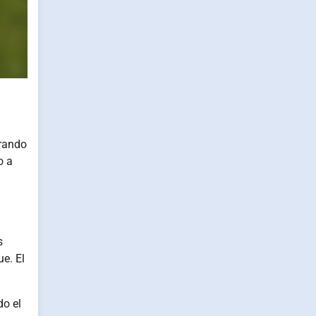
urando
o a
s
e. El
do el