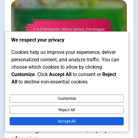
We respect your privacy
Cookies help us improve your experience, deliver
personalized content, and analyze traffic. You can
choose which cookies to allow by clicking
Posicionamiento de Jugadores en
Customize
. Click
Accept All
to consent or
Reject
Formaciones de Futsal
All
to decline non-essential cookies.
14 min read
Customize
Reject All
1-3-2 Formación: Marco táctico,
Accept All
Estrategias defensivas, Apoyo